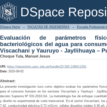
Evaluación de parámetros físicos, 
DSpace Reposi
consumo humano, sectores Viscachani 
DSpace Home
→
FACULTAD DE INGENIERÍAS
→
Escuela Profesional d
Evaluación de parámetros físi
bacteriológicos del agua para consu
Viscachani y Yauruyo - Jayllihuaya – P
Choque Tula, Manuel Jesus
URI:
https://repositorio.upsc.edu.pe/handle/20.500.14891/1591
Date:
2025-09-02
Abstract:
La presente investigación tuvo como objetivo evaluar los parámetros físic
para el consumo humano en los sectores Viscachani y Yaurtuyo - Jayllih
decreto Supremo Nº 031-2010-SA. La metodología fue de enfoque cuantitativo,
y diseño no experimental de corte transversal. En el sector Viscachani, los
7.42, conductividad eléctrica 0.72 mS/cm, sólidos disueltos totales 0.36 g/L