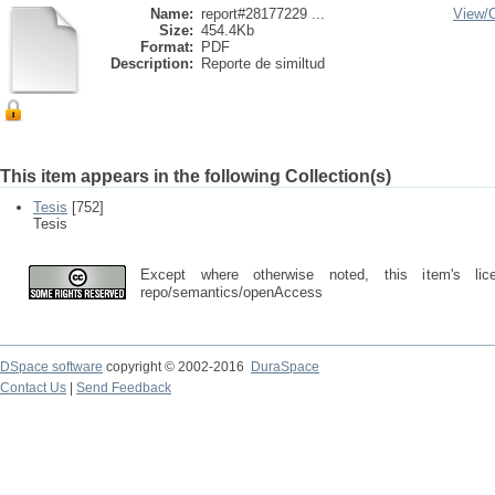
Name:
report#28177229 ...
View/
Size:
454.4Kb
Format:
PDF
Description:
Reporte de similtud
This item appears in the following Collection(s)
Tesis
[752]
Tesis
Except where otherwise noted, this item's lic
repo/semantics/openAccess
DSpace software
copyright © 2002-2016
DuraSpace
Contact Us
|
Send Feedback