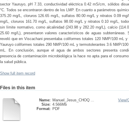
sector Yauruyo, pH 7.33, conductividad eléctrica 0.42 mS/cm, sólidos disue
°C. Todos se encontraron dentro de los LMP. En cuanto a parámetros químico
375.20 mg/L, cloruros 126.65 mg/L, sulfatos 80.00 mg/L y nitratos 0.09 mg/
mg/L, cloruros 161.70 mg/L, sulfatos 98.00 mg/L y nitratos 0.10 mg/L, tod
sin límite normativo, como alcalinidad (243.98 y 282.20 mg/L), calcio (114
25.60 mg/L), presentaron valores característicos de aguas subterráneas. S
reveló que en Viscachani presentaba coliformes totales 120 NMP/100 mL y
Yauruyo coliformes totales 290 NMP/100 mL y termotolerantes 3.6 NMP/100
mL. En conclusión, aunque el agua de ambos sectores presenta condic
presencia de contaminación microbiológica la hace no apta para el consumo
la salud pública.
Show full item record
Files in this item
Name:
Manuel_Jesus_CHOQ ...
View/
Size:
4.566Mb
Format:
PDF