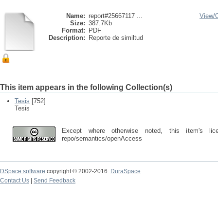
Name:
report#25667117 ...
View/
Size:
387.7Kb
Format:
PDF
Description:
Reporte de similtud
This item appears in the following Collection(s)
Tesis
[752]
Tesis
Except where otherwise noted, this item's lic
repo/semantics/openAccess
DSpace software
copyright © 2002-2016
DuraSpace
Contact Us
|
Send Feedback