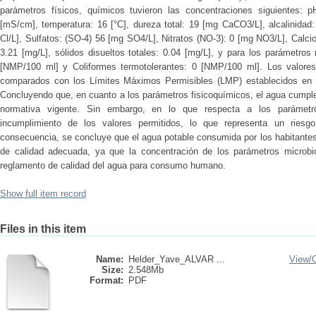
parámetros físicos, químicos tuvieron las concentraciones siguientes: pH
[mS/cm], temperatura: 16 [°C], dureza total: 19 [mg CaCO3/L], alcalinidad:
Cl/L], Sulfatos: (SO-4) 56 [mg SO4/L], Nitratos (NO-3): 0 [mg NO3/L], Calc
3.21 [mg/L], sólidos disueltos totales: 0.04 [mg/L], y para los parámetros 
[NMP/100 ml] y Coliformes termotolerantes: 0 [NMP/100 ml]. Los valores
comparados con los Límites Máximos Permisibles (LMP) establecidos en 
Concluyendo que, en cuanto a los parámetros fisicoquímicos, el agua cumple
normativa vigente. Sin embargo, en lo que respecta a los parámetro
incumplimiento de los valores permitidos, lo que representa un riesg
consecuencia, se concluye que el agua potable consumida por los habitantes
de calidad adecuada, ya que la concentración de los parámetros microbi
reglamento de calidad del agua para consumo humano.
Show full item record
Files in this item
Name:
Helder_Yave_ALVAR ...
View/
Size:
2.548Mb
Format:
PDF