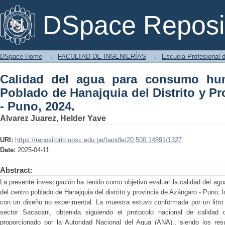
Calidad del agua para consumo huma
DSpace Reposi
Distrito y Provincia de Azángaro - Puno
DSpace Home
→
FACULTAD DE INGENIERÍAS
→
Escuela Profesional d
Calidad del agua para consumo hu
Poblado de Hanajquia del Distrito y P
- Puno, 2024.
Alvarez Juarez, Helder Yave
URI:
https://repositorio.upsc.edu.pe/handle/20.500.14891/1327
Date:
2025-04-11
Abstract:
La presente investigación ha tenido como objetivo evaluar la calidad del a
del centro poblado de Hanajquia del distrito y provincia de Azángaro - Puno, l
con un diseño no experimental. La muestra estuvo conformada por un litro 
sector Sacacani, obtenida siguiendo el protocolo nacional de calidad 
proporcionado por la Autoridad Nacional del Agua (ANA)., siendo los resu