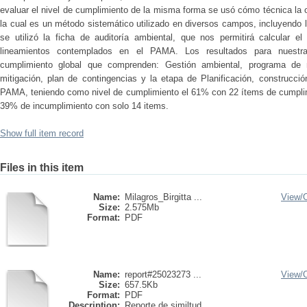
evaluar el nivel de cumplimiento de la misma forma se usó cómo técnica la 
la cual es un método sistemático utilizado en diversos campos, incluyendo 
se utilizó la ficha de auditoría ambiental, que nos permitirá calcular e
lineamientos contemplados en el PAMA. Los resultados para nuestra
cumplimiento global que comprenden: Gestión ambiental, programa de 
mitigación, plan de contingencias y la etapa de Planificación, construcció
PAMA, teniendo como nivel de cumplimiento el 61% con 22 ítems de cumplim
39% de incumplimiento con solo 14 items.
Show full item record
Files in this item
Name:
Milagros_Birgitta ...
View/
Size:
2.575Mb
Format:
PDF
Name:
report#25023273 ...
View/
Size:
657.5Kb
Format:
PDF
Description:
Reporte de similtud