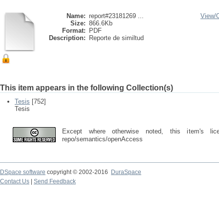
Name:
report#23181269 ...
View/
Size:
866.6Kb
Format:
PDF
Description:
Reporte de similtud
This item appears in the following Collection(s)
Tesis
[752]
Tesis
Except where otherwise noted, this item's lic
repo/semantics/openAccess
DSpace software
copyright © 2002-2016
DuraSpace
Contact Us
|
Send Feedback