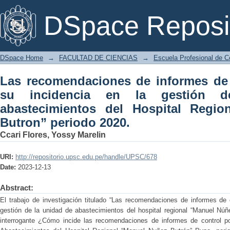
Las recomendaciones de informes de
DSpace Reposi
gestión de la unidad de abastecimie
Butron” periodo 2020.
DSpace Home
→
FACULTAD DE CIENCIAS
→
Escuela Profesional de C
Las recomendaciones de informes de 
su incidencia en la gestión 
abastecimientos del Hospital Regi
Butron” periodo 2020.
Ccari Flores, Yossy Marelin
URI:
http://repositorio.upsc.edu.pe/handle/UPSC/678
Date:
2023-12-13
Abstract:
El trabajo de investigación titulado “Las recomendaciones de informes de c
gestión de la unidad de abastecimientos del hospital regional “Manuel Núñ
interrogante ¿Cómo incide las recomendaciones de informes de control po