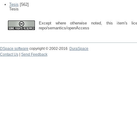
Tesis
[562]
Tesis
Except where otherwise noted, this item's lic
repo/semantics/openAccess
DSpace software
copyright © 2002-2016
DuraSpace
Contact Us
|
Send Feedback