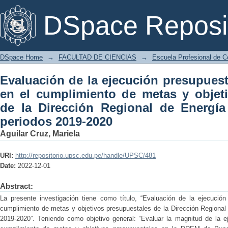
Evaluación de la ejecución presupuest
DSpace Reposi
metas y objetivos presupuestales de l
Puno, periodos 2019-2020
DSpace Home
→
FACULTAD DE CIENCIAS
→
Escuela Profesional de C
Evaluación de la ejecución presupuest
en el cumplimiento de metas y objet
de la Dirección Regional de Energí
periodos 2019-2020
Aguilar Cruz, Mariela
URI:
http://repositorio.upsc.edu.pe/handle/UPSC/481
Date:
2022-12-01
Abstract:
La presente investigación tiene como título, “Evaluación de la ejecución
cumplimiento de metas y objetivos presupuestales de la Dirección Regional
2019-2020”. Teniendo como objetivo general: “Evaluar la magnitud de la e