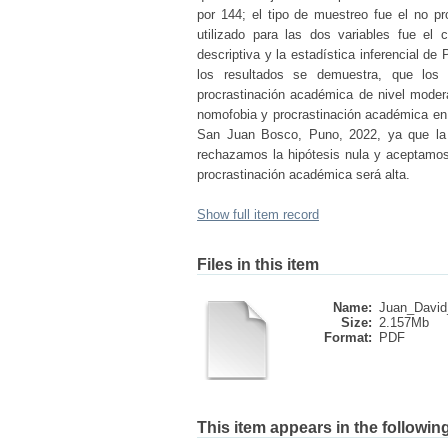
por 144; el tipo de muestreo fue el no pro
utilizado para las dos variables fue el 
descriptiva y la estadística inferencial d
los resultados se demuestra, que los
procrastinación académica de nivel modera
nomofobia y procrastinación académica en 
San Juan Bosco, Puno, 2022, ya que la 
rechazamos la hipótesis nula y aceptamos 
procrastinación académica será alta.
Show full item record
Files in this item
Name:
Juan_Davi
Size:
2.157Mb
Format:
PDF
This item appears in the following