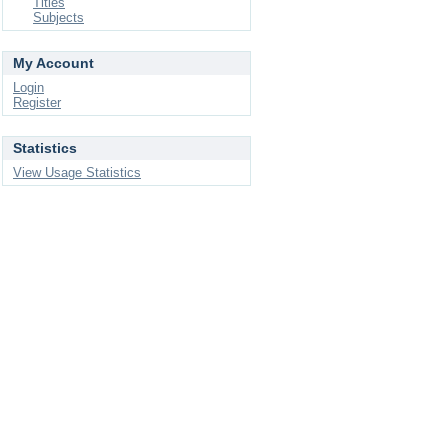
Titles
Subjects
My Account
Login
Register
Statistics
View Usage Statistics