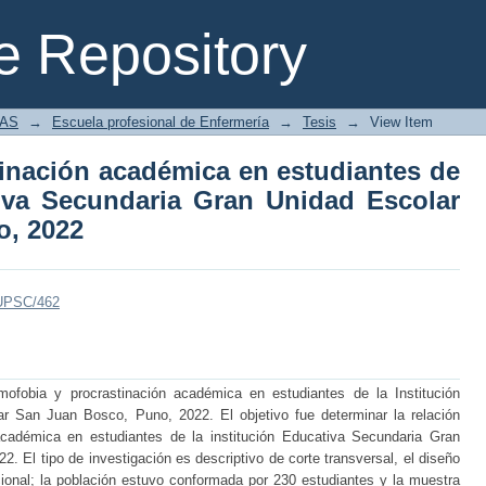
nación académica en estudiantes de la
 Repository
ad Escolar San Juan Bosco, Puno, 202
IAS
→
Escuela profesional de Enfermería
→
Tesis
→
View Item
inación académica en estudiantes de
tiva Secundaria Gran Unidad Escolar
o, 2022
e/UPSC/462
mofobia y procrastinación académica en estudiantes de la Institución
r San Juan Bosco, Puno, 2022. El objetivo fue determinar la relación
académica en estudiantes de la institución Educativa Secundaria Gran
 El tipo de investigación es descriptivo de corte transversal, el diseño
cional; la población estuvo conformada por 230 estudiantes y la muestra