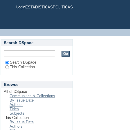
 Institución Educativa
Login
ESTADÍSTICAS
POLÍTICAS
2
Search DSpace
Search DSpace
This Collection
Browse
All of DSpace
Communities & Collections
By Issue Date
Authors
Titles
Subjects
This Collection
By Issue Date
Authors