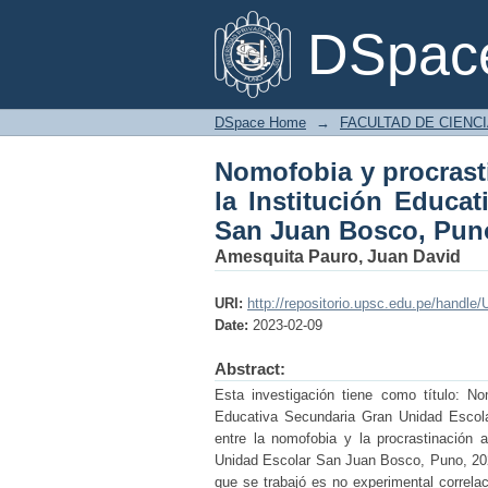
Nomofobia y procrasti
DSpace
Secundaria Gran Unid
DSpace Home
→
FACULTAD DE CIENC
Nomofobia y procrast
la Institución Educa
San Juan Bosco, Pun
Amesquita Pauro, Juan David
URI:
http://repositorio.upsc.edu.pe/handl
Date:
2023-02-09
Abstract:
Esta investigación tiene como título: No
Educativa Secundaria Gran Unidad Escola
entre la nomofobia y la procrastinación 
Unidad Escolar San Juan Bosco, Puno, 2022.
que se trabajó es no experimental correla