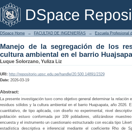
Manejo de la segregación de los resi
DSpace Reposi
barrio Huajsapata, año 2026.
DSpace Home
→
FACULTAD DE INGENIERÍAS
→
Escuela Profesional d
Manejo de la segregación de los res
cultura ambiental en el barrio Huajsapa
Luque Solorzano, Yuliza Liz
URI:
http://repositorio.upsc.edu.pe/handle/20.500.14891/2329
Date:
2026-03-19
Abstract:
La presente investigación tuvo como objetivo general determinar la relación 
residuos sólidos y la cultura ambiental en el barrio Huajsapata, año 2026. E
cuantitativo, de tipo aplicada, con diseño no experimental, nivel descriptiv
población estuvo conformada por 109 pobladores, utilizándose muestreo
encuesta y el instrumento un cuestionario estructurado con escala tipo Likert.
estadística descriptiva e inferencial mediante el coeficiente Rho de S