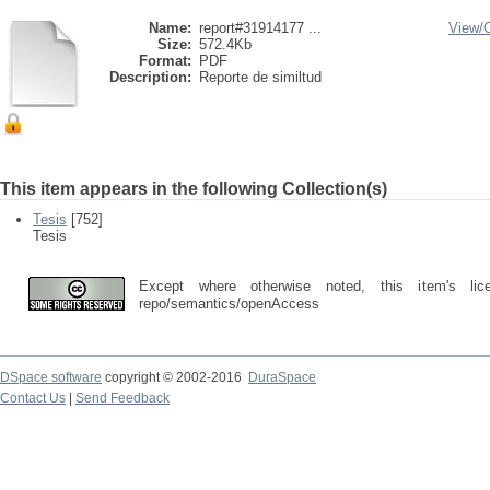
Name:
report#31914177 ...
View/
Size:
572.4Kb
Format:
PDF
Description:
Reporte de similtud
This item appears in the following Collection(s)
Tesis
[752]
Tesis
Except where otherwise noted, this item's lic
repo/semantics/openAccess
DSpace software
copyright © 2002-2016
DuraSpace
Contact Us
|
Send Feedback