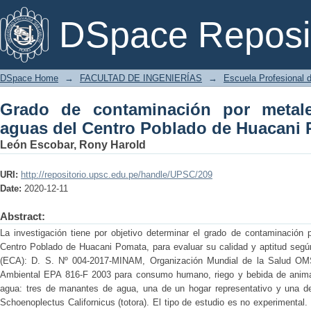
Grado de contaminación por metales p
DSpace Reposi
Huacani Pomata – 2020
DSpace Home
→
FACULTAD DE INGENIERÍAS
→
Escuela Profesional d
Grado de contaminación por metal
aguas del Centro Poblado de Huacani 
León Escobar, Rony Harold
URI:
http://repositorio.upsc.edu.pe/handle/UPSC/209
Date:
2020-12-11
Abstract:
La investigación tiene por objetivo determinar el grado de contaminación
Centro Poblado de Huacani Pomata, para evaluar su calidad y aptitud segú
(ECA): D. S. Nº 004-2017-MINAM, Organización Mundial de la Salud OMS
Ambiental EPA 816-F 2003 para consumo humano, riego y bebida de anima
agua: tres de manantes de agua, una de un hogar representativo y una d
Schoenoplectus Californicus (totora). El tipo de estudio es no experimenta