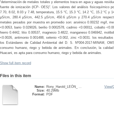
“determinación de metales totales y elementos traza en agua y aguas residu
fuente de ionización (ICP- OES)”. Los valores del análisis fisicoquímico 
7.70, 8.02, 8.03 y 7.48, temperatura, 15.5 °C, 15.3 °C, 14.2 °C, 15.2 °C y 1
µS/cm, 280.4 µS/cm, 442.5 µS/cm, 450.6 µS/cm y 270.4 µS/cm respectiv
metales pesados por muestra en promedio son: arsénico 0.00232 mg/l, mer
<0.0053, bario 0.029026, berilio 0.0002578, cadmio <0.00011, cobalto <0.
hierro 0.4442, litio 0.00537, magnesio 3.4822, manganeso 0.046942, molib
<0.0026, antimonio 0.001488, selenio <0.002, zinc <0.0031. los resultados 
los Estándares de Calidad Ambiental del D. S. Nº004-2017-MINAM, OMS
consumo humano, riego y bebida de animales. En conclusión, la calidad
Huacani, es apta para consumo humano, riego y bebida de animales.
Show full item record
Files in this item
Name:
Rony_Harold_LEÓN_ ...
View/
Size:
40.29Mb
Format:
PDF